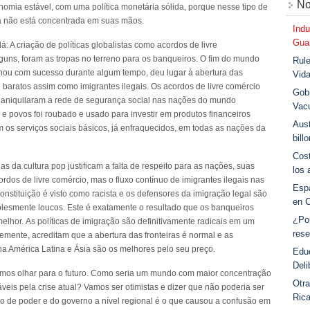
No
omia estável, com uma política monetária sólida, porque nesse tipo de
a não está concentrada em suas mãos.
Indu
Guar
: A criação de políticas globalistas como acordos de livre
guns, foram as tropas no terreno para os banqueiros. O fim do mundo
Rule
ionou com sucesso durante algum tempo, deu lugar à abertura das
Vid
 e baratos assim como imigrantes ilegais. Os acordos de livre comércio
Gobi
m aniquilaram a rede de segurança social nas nações do mundo
Vac
 e povos foi roubado e usado para investir em produtos financeiros
Aust
m os serviços sociais básicos, já enfraquecidos, em todas as nações da
bill
Cost
elas da cultura pop justificam a falta de respeito para as nações, suas
los 
cordos de livre comércio, mas o fluxo contínuo de imigrantes ilegais nas
Esp
 constituição é visto como racista e os defensores da imigração legal são
en 
lesmente loucos. Este é exatamente o resultado que os banqueiros
¿Po
melhor. As políticas de imigração são definitivamente radicais em um
rese
mente, acreditam que a abertura das fronteiras é normal e as
na América Latina e Ásia são os melhores pelo seu preço.
Educ
Deli
mos olhar para o futuro. Como seria um mundo com maior concentração
Otra
eis pela crise atual? Vamos ser otimistas e dizer que não poderia ser
Ric
ção de poder e do governo a nível regional é o que causou a confusão em