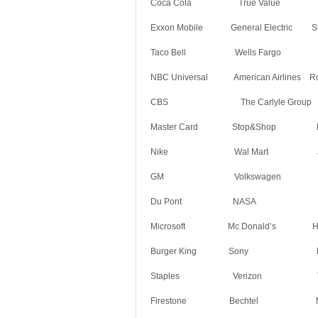
Coca Cola True Value
Exxon Mobile General Electri
Taco Bell Wells Fargo Am
NBC Universal American Airlines Roy
CBS The Carlyle Gro
Master Card Stop&
Nike Wal Mart Jiff
GM Volkswagen Fox News
Du Pont NASA Pizz
Microsoft Mc Donald’s H
Burger King Sony
Staples Verizon T
Firestone Bechtel 