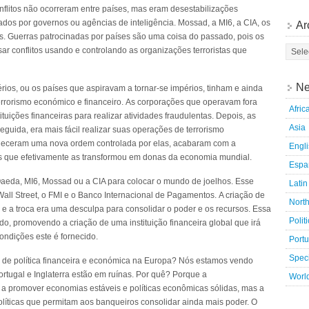
onflitos não ocorreram entre países, mas eram desestabilizações
dos por governos ou agências de inteligência. Mossad, a MI6, a CIA, os
Ar
s. Guerras patrocinadas por países são uma coisa do passado, pois os
 conflitos usando e controlando as organizações terroristas que
Ne
ios, ou os países que aspiravam a tornar-se impérios, tinham e ainda
terrorismo económico e financeiro. As corporações que operavam fora
Afric
ituições financeiras para realizar atividades fraudulentas. Depois, as
Asia
guida, era mais fácil realizar suas operações de terrorismo
beleceram uma nova ordem controlada por elas, acabaram com a
Engl
as que efetivamente as transformou em donas da economia mundial.
Espa
aeda, MI6, Mossad ou a CIA para colocar o mundo de joelhos. Esse
Latin
Wall Street, o FMI e o Banco Internacional de Pagamentos. A criação de
Nort
e a troca era uma desculpa para consolidar o poder e os recursos. Essa
Polit
do, promovendo a criação de uma instituição financeira global que irá
ondições este é fornecido.
Port
Speci
 de política financeira e económica na Europa? Nós estamos vendo
ortugal e Inglaterra estão em ruínas. Por quê? Porque a
Worl
a promover economias estáveis e políticas econômicas sólidas, mas a
olíticas que permitam aos banqueiros consolidar ainda mais poder. O