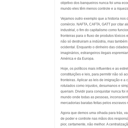
objetivo dos banqueiros nunca foi uma econ
mundo eles têm menos controle e a riquez
Vejamos outro exemplo que a historia nos dá
comércio. NAFTA, CAFTA, GATT por citar al
industrial, o fim do capitalismo como func
fronteiras para o fluxo de produtos tóxicos
não só destruiram a indústria, mas també
ocidental. Enquanto o dinheiro das cidades
imaginários, estrangeiros ilegais espremia
América e da Europa.
Hoje, os políticos mais influentes e as estr
constituições e leis, para permitir não só a
fronteiras. Aplicar as leis de imigração e a
rotulados como injustos, desumanos e simp
queriam. Dividir para conquistar nunca foi 
mundo onde todas as pessoas, inconsciente
mercadorias baratas feitas pelos escravos 
Agora que demos uma olhada para trás, va
de poder e controle nas mãos dos responsáv
pior, certamente, não melhor. A centraliza