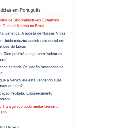
tícias em Português
stria de Biocombustíveis Extermina
 Guaraní Kaiowá no Brasil
ta Genética: A aposta de Nossas Vidas
o Unido reduzirá assistencia social em
ilhões de Libras
a Rica proibirá a caça para “salvar os
ais”
anha estende Ocupação Americana de
iz
 que a Venezuela está vendendo suas
rvas de ouro?
cação Proibida, Enburrecimento
berado
go Transgénico pode mudar Genoma
ano
test News