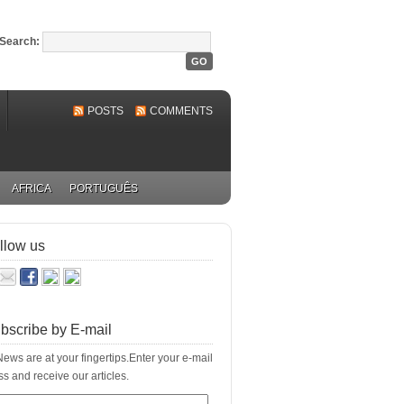
Search:
POSTS
COMMENTS
AFRICA
PORTUGUÊS
llow us
bscribe by E-mail
ews are at your fingertips.Enter your e-mail
s and receive our articles.