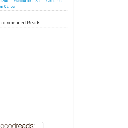
ización Mundial de la Salud: Celulares
an Cáncer
commended Reads