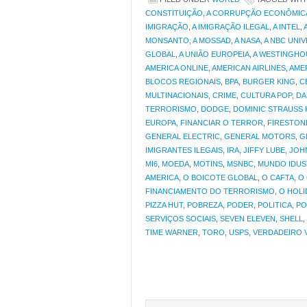
CONSTITUIÇÃO
,
A CORRUPÇÃO ECONÔMIC
IMIGRAÇÃO
,
A IMIGRAÇÃO ILEGAL
,
A INTEL
,
MONSANTO
,
A MOSSAD
,
A NASA
,
A NBC UNI
GLOBAL
,
A UNIÃO EUROPEIA
,
A WESTINGHO
AMERICA ONLINE
,
AMERICAN AIRLINES
,
AME
BLOCOS REGIONAIS
,
BPA
,
BURGER KING
,
C
MULTINACIONAIS
,
CRIME
,
CULTURA POP
,
DA
TERRORISMO
,
DODGE
,
DOMINIC STRAUSS 
EUROPA
,
FINANCIAR O TERROR
,
FIRESTON
GENERAL ELECTRIC
,
GENERAL MOTORS
,
G
IMIGRANTES ILEGAIS
,
IRA
,
JIFFY LUBE
,
JOH
MI6
,
MOEDA
,
MOTINS
,
MSNBC
,
MUNDO IDUS
AMERICA
,
O BOICOTE GLOBAL
,
O CAFTA
,
O 
FINANCIAMENTO DO TERRORISMO
,
O HOLI
PIZZA HUT
,
POBREZA
,
PODER
,
POLITICA
,
PO
SERVIÇOS SOCIAIS
,
SEVEN ELEVEN
,
SHELL
,
TIME WARNER
,
TORO
,
USPS
,
VERDADEIRO 