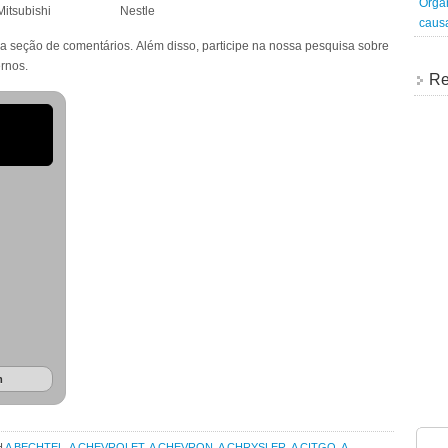
Organ
bishi Nestle
caus
 seção de comentários. Além disso, participe na nossa pesquisa sobre
rnos.
Re
m
H
A BECHTEL
,
A CHEVROLET
,
A CHEVRON
,
A CHRYSLER
,
A CITGO
,
A