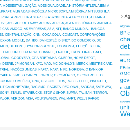
A
,
A DESESTABILIZAÇÃO
,
A DESIGUALDADE
,
A HISTÓRIA HITLER
,
A IBM
,
A
A KRAFT
,
A LIGA DAS NAÇÕES
,
A MICROSOFT
,
A MISÉRIA
,
A MITSUBISHI
,
A
Ag
VERSAL
,
A PARTILHA
,
A STAPLES
,
A SYNGENTA
,
A TACO BELL
,
A TIRANIA
USE
,
ABC
,
ACE OLD NAVY
,
ADIDAS
,
AFRICA
,
AGENTES TÓXICOS
,
AMERICA
,
afghan
RICAS
,
AMOCO
,
AS EMPRESAS
,
ASIA
,
ATT
,
BANCO MUNDIAL
,
BANCOS
,
c
BP
BS
,
CENTRALIZAÇÃO
,
CNN
,
COCA COLA
,
COMCAST
,
CORPORAÇÕES
ch
 EXXON MOBILE
,
DA HBO
,
DA NESTLÉ
,
DISNEY
,
DO COMÉRCIO
,
DO
deb
KAHN
,
DU PONT
,
DYNCORP GLOBAL
,
ECONOMIA
,
ELEIÇÕES
,
EUA
,
E
,
FMI
,
FORD
,
FOX NEWS CHANNEL
,
FRAUDE
,
FRONTEIRAS
,
GATT
,
enviro
LOBAL
,
GOODYEAR
,
GRÃ-BRETANHA
,
GUERRA
,
HOME DEPOT
,
eur
N DEERE
,
JP MORGAN
,
KFC
,
MAO
,
MC DONALD'S
,
MERCK
,
MESTRE CARD
,
FEde
TRIAL
,
NAÇÕES UNIDAS
,
NAFTA
,
NAPA
,
NIKE
,
NORIEGA
,
O BANK OF
GM
CAPITALISMO
,
O CARLYLE GROUP
,
O COMÉRCIO
,
O CONTROLE
,
O
gov
DAY INN
,
O IMPÉRIO
,
ONU
,
OS CONFLITOS
,
PAISES
,
PEPSI
,
PINOCHET
,
LITICA MONETARIA
,
RACISMO
,
RACISTA
,
REGIONAL
,
SADDAM
,
SAFE WAY
,
middl
Ob
SONY
,
STALIN
,
STARBUCKS
,
STOP & SHOP
,
SUPRA
,
TALIBAN
,
TERROR
,
VALOR
,
VERIZON VISA
,
VOLKSWAGEN
,
WAL MART
,
WELLS FARGO
sovere
uni
Wa