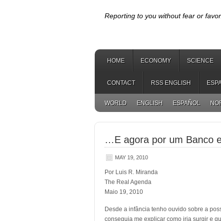
Reporting to you without fear or favor
HOME
ECONOMY
SCIENCE
CONTACT
RSS ENGLISH
ESP
WORLD
ENGLISH
ESPAÑOL
NO
…E agora por um Banco 
MAY 19, 2010
Por Luis R. Miranda
The Real Agenda
Maio 19, 2010
Desde a infância tenho ouvido sobre a pos
conseguia
me explicar como iria surgir e 