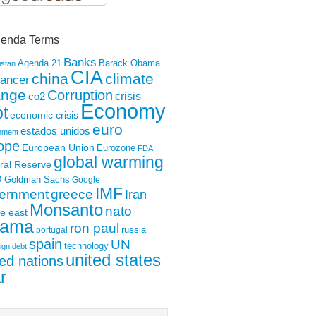
enda Terms
Banks
Agenda 21
Barack Obama
istan
CIA
china
climate
ancer
ange
Corruption
crisis
co2
Economy
t
economic crisis
euro
estados unidos
nment
ope
European Union
Eurozone
FDA
global warming
ral Reserve
O
Goldman Sachs
Google
IMF
ernment
greece
Iran
Monsanto
nato
e east
ama
ron paul
portugal
russia
spain
UN
technology
ign debt
united states
ted nations
r