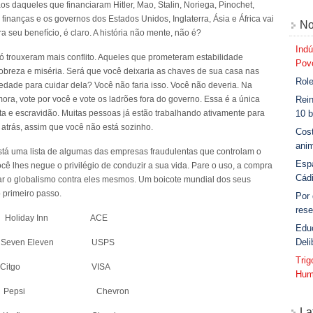
s daqueles que financiaram Hitler, Mao, Stalin, Noriega, Pinochet,
nanças e os governos dos Estados Unidos, Inglaterra, Ásia e África vai
No
a seu benefício, é claro. A história não mente, não é?
Indú
ó trouxeram mais conflito. Aqueles que prometeram estabilidade
Povo
pobreza e miséria. Será que você deixaria as chaves de sua casa nas
Role
edade para cuidar dela? Você não faria isso. Você não deveria. Na
ora, vote por você e vote os ladrões fora do governo. Essa é a única
Rein
ta e escravidão. Muitas pessoas já estão trabalhando ativamente para
10 b
 atrás, assim que você não está sozinho.
Cost
anim
está uma lista de algumas das empresas fraudulentas que controlam o
Esp
ê lhes negue o privilégio de conduzir a sua vida. Pare o uso, a compra
Cád
r o globalismo contra eles mesmos. Um boicote mundial dos seus
o primeiro passo.
Por
rese
day Inn ACE
Edu
Deli
n Eleven USPS
Tri
t Citgo VISA
Hum
psi Chevron
La