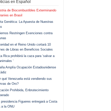
ticias en Español
stria de Biocombustibles Exterminando
aníes en Brasil
ta Genética: La Apuesta de Nuestras
as
ernos Restringen Exenciones contra
unas
eridad en el Reino Unido cortará 10
ones de Libras en Beneficios Sociales
a Rica prohibirá la caza para ‘salvar a
animales ‘
aña Amplía Ocupación Estadounidense
Cádiz
r qué Venezuela está vendiendo sus
rvas de Oro?
ación Prohibida, Enbrutecimiento
berado
 presidencia Figueres entregará a Costa
a a la ONU