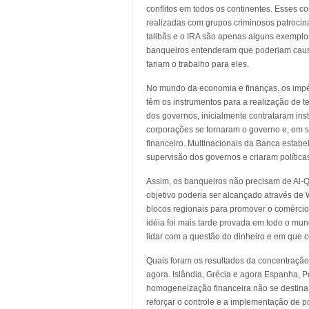
conflitos em todos os continentes. Esses c
realizadas com grupos criminosos patrocina
talibãs e o IRA são apenas alguns exemplo
banqueiros entenderam que poderiam causar
fariam o trabalho para eles.
No mundo da economia e finanças, os impér
têm os instrumentos para a realização de 
dos governos, inicialmente contrataram inst
corporações se tornaram o governo e, em se
financeiro. Multinacionais da Banca esta
supervisão dos governos e criaram polític
Assim, os banqueiros não precisam de Al-Q
objetivo poderia ser alcançado através de 
blocos regionais para promover o comércio 
idéia foi mais tarde provada em todo o mun
lidar com a questão do dinheiro e em que c
Quais foram os resultados da concentração
agora. Islândia, Grécia e agora Espanha, P
homogeneização financeira não se destina 
reforçar o controle e a implementação de p