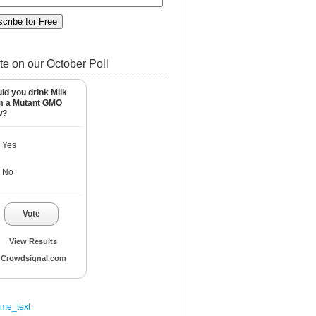
te on our October Poll
ld you drink Milk
m a Mutant GMO
w?
Yes
No
Vote
View Results
Crowdsignal.com