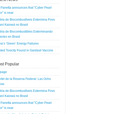
Panetta announces that “Cyber Pearl
r” is near
tria de Biocombustíveis Extermina Povo
ní Kaiowá no Brasil
tria de Biocombustibles Exterminando
níes en Brasil
a’s ‘Green’ Energy Failures
ted Toxicity Found in Gardasil Vaccine
st Popular
tpage
rtel de la Reserva Federal: Las Ocho
ias
tria de Biocombustíveis Extermina Povo
ní Kaiowá no Brasil
Panetta announces that "Cyber Pearl
r" is near