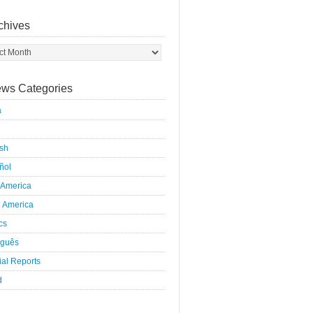
chives
ws Categories
a
ish
ñol
 America
h America
ics
uguês
al Reports
d