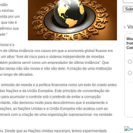
estão
s minhas
erida por um
 que isto é
Vo
afirmou sua
ade.”
Wou
fro
ional e o
Co
m de última instância nos casos em que a economia global ficasse em
 um ativo “livre de risco para o sistema independente de moedas
mbém poderia servir como um emprestador de última instância”. Que
tas ideias não são novas e não são dele. A criação de uma instituição
ao longo de décadas.
 emissão de moeda e a política financeira como um todo foi criado antes
das Nações e da União Européia. Este princípio de concentração do
o para acumular o controle sob o pretexto de evitar a corrupção
 entanto, não demorou muito para descobrirmos que é exatamente o
 Nações, as Nações Unidas e a União Européia não acabou com as
rminará com a criação de uma organização supranacional -na verdade
os. Desde que as Nações Unidas nasceram, temos experimentado