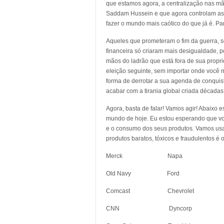
que estamos agora, a centralização nas mão
Saddam Hussein e que agora controlam as fi
fazer o mundo mais caótico do que já é. Par
Aqueles que prometeram o fim da guerra, s
financeira só criaram mais desigualdade, 
mãos do ladrão que está fora de sua propri
eleição seguinte, sem importar onde você m
forma de derrotar a sua agenda de conquis
acabar com a tirania global criada décadas
Agora, basta de falar! Vamos agir! Abaixo 
mundo de hoje. Eu estou esperando que voc
e o consumo dos seus produtos. Vamos usa
produtos baratos, tóxicos e fraudulentos é 
Merck Napa Holi
Old Navy Ford Seve
Comcast Chevrole
CNN Dyncorp Pe