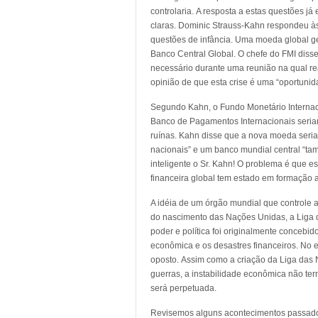
controlaria. A resposta a estas questões já 
claras. Dominic Strauss-Kahn respondeu à
questões de infância. Uma moeda global g
Banco Central Global. O chefe do FMI disse
necessário durante uma reunião na qual re
opinião de que esta crise é uma “oportunid
Segundo Kahn, o Fundo Monetário Internac
Banco de Pagamentos Internacionais seria
ruínas. Kahn disse que a nova moeda seria
nacionais” e um banco mundial central “ta
inteligente o Sr. Kahn! O problema é que es
financeira global tem estado em formação 
A idéia de um órgão mundial que controle a
do nascimento das Nações Unidas, a Liga 
poder e política foi originalmente concebid
econômica e os desastres financeiros. No
oposto. Assim como a criação da Liga das
guerras, a instabilidade econômica não te
será perpetuada.
Revisemos alguns acontecimentos passad