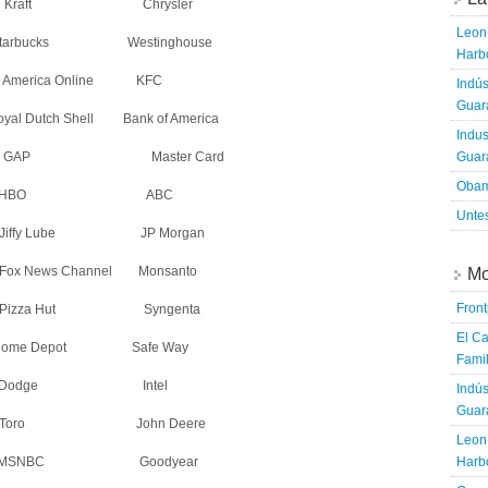
 Kraft Chrysler
Leon 
c Starbucks Westinghouse
Harbo
erica Online KFC
Indús
Guara
al Dutch Shell Bank of America
Indus
up GAP Master Card
Guara
Obam
Shop HBO ABC
Untes
y Lube JP Morgan
 Channel Monsanto
Mo
Fron
a Hut Syngenta
El Ca
ome Depot Safe Way
Famil
 Dodge Intel
Indús
Guara
oro John Deere
Leon 
MSNBC Goodyear
Harbo