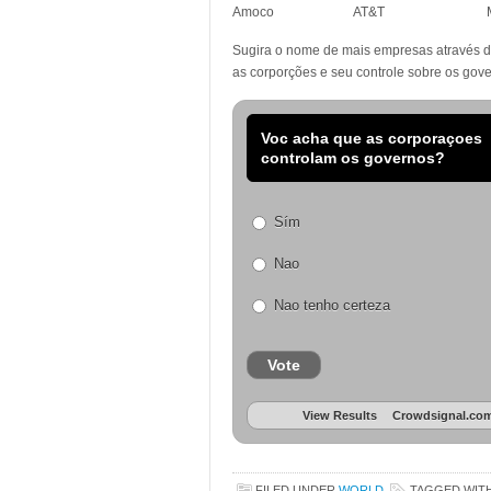
Amoco AT&T Mitsu
Sugira o nome de mais empresas através da
as corporções e seu controle sobre os gove
Voc acha que as corporaçoes
controlam os governos?
Sím
Nao
Nao tenho certeza
Vote
View Results
Crowdsignal.co
FILED UNDER
WORLD
TAGGED WIT