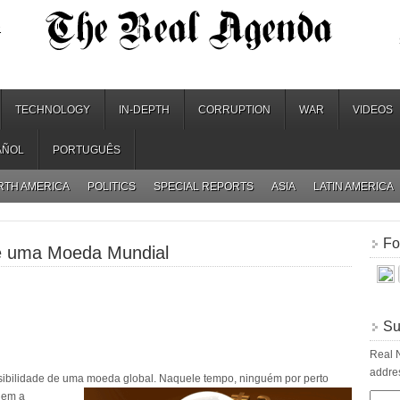
.
TECHNOLOGY
IN-DEPTH
CORRUPTION
WAR
VIDEOS
AÑOL
PORTUGUÊS
RTH AMERICA
POLITICS
SPECIAL REPORTS
ASIA
LATIN AMERICA
Fo
e uma Moeda Mundial
Su
Real N
addres
sibilidade de uma moeda global. Naquele tempo, ninguém por perto
quem a